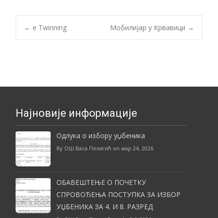
Post
←
e Twinning
Мобилијар у Крвавици
→
navigation
Најновије информације
Одлука о избору уџбеника
By ОШ Васа Пелагић on мар 24, 2026
ОБАВЕШТЕЊЕ О ПОЧЕТКУ
СПРОВОЂЕЊА ПОСТУПКА ЗА ИЗБОР
УЏБЕНИКА ЗА 4. И 8. РАЗРЕД