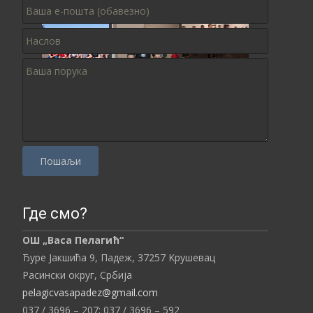
P
l
Где смо?
e
ОШ „Васа Пелагић“
a
Ђуре Јакшића 9, Падеж,
37257
Kрушевац
s
Расински округ,
Србија
e
pelagicvasapadez@gmail.com
l
037 / 3696 – 207;
037 / 3696 – 592
e