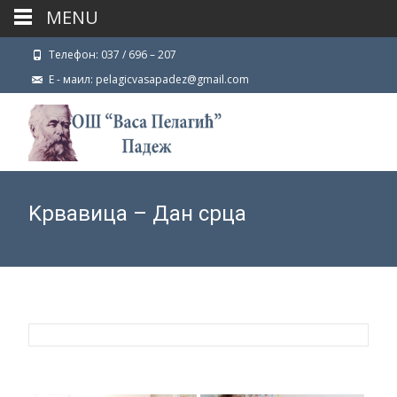
MENU
Телефон: 037 / 696 – 207
Е - маил: pelagicvasapadez@gmail.com
Kрвавица – Дан срца