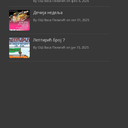
By ОШ Васа Пелагић on феб 6, 2026
Дечија недеља
By ОШ Васа Пелагић on окт 31, 2025
Лептирић број 7
By ОШ Васа Пелагић on јун 15, 2025