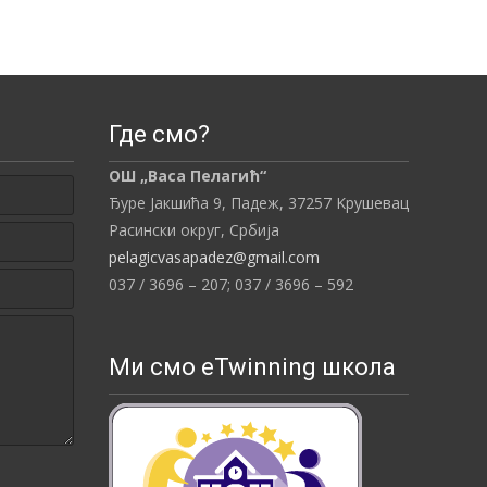
Где смо?
ОШ „Васа Пелагић“
Ђуре Јакшића 9, Падеж,
37257
Kрушевац
Расински округ,
Србија
pelagicvasapadez@gmail.com
037 / 3696 – 207;
037 / 3696 – 592
Ми смо eTwinning школа