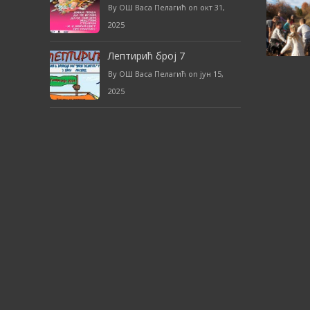
By ОШ Васа Пелагић on окт 31,
2025
Лептирић број 7
By ОШ Васа Пелагић on јун 15,
2025