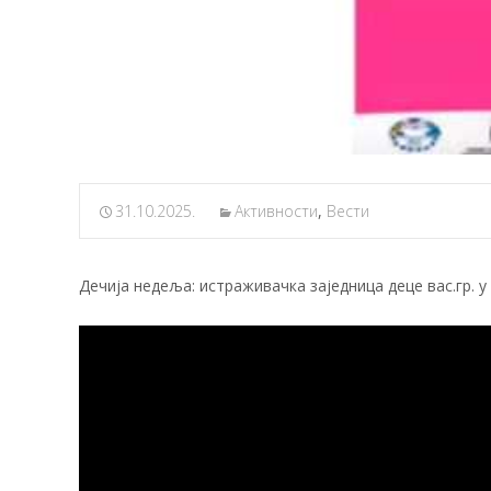
31.10.2025.
Активности
,
Вести
Дечија недеља: истраживачка заједница деце вас.гр. у