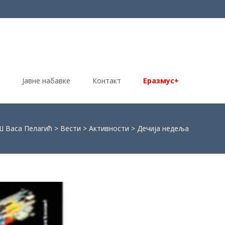
Јавне набавке
Контакт
Еразмус+
 Васа Пелагић
>
Вести
>
Активности
>
Дечија недеља