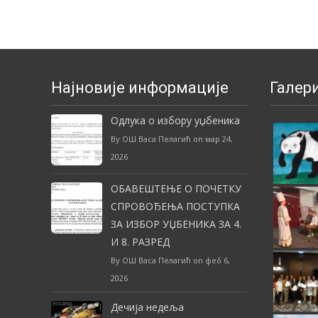
navigation
Најновије информације
Галери
Одлука о избору уџбеника
By ОШ Васа Пелагић on мар 24,
2026
ОБАВЕШТЕЊЕ О ПОЧЕТКУ
СПРОВОЂЕЊА ПОСТУПКА
ЗА ИЗБОР УЏБЕНИКА ЗА 4.
И 8. РАЗРЕД
By ОШ Васа Пелагић on феб 6,
2026
Дечија недеља