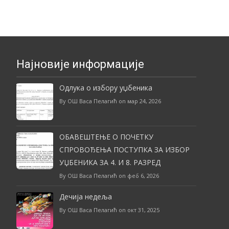
navigation
Најновије информације
Одлука о избору уџбеника
By ОШ Васа Пелагић on мар 24, 2026
ОБАВЕШТЕЊЕ О ПОЧЕТКУ
СПРОВОЂЕЊА ПОСТУПКА ЗА ИЗБОР
УЏБЕНИКА ЗА 4. И 8. РАЗРЕД
By ОШ Васа Пелагић on феб 6, 2026
Дечија недеља
By ОШ Васа Пелагић on окт 31, 2025