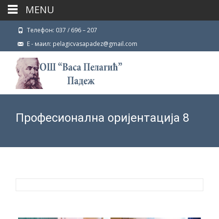
MENU
Телефон: 037 / 696 – 207
Е - маил: pelagicvasapadez@gmail.com
Професионална оријентација 8