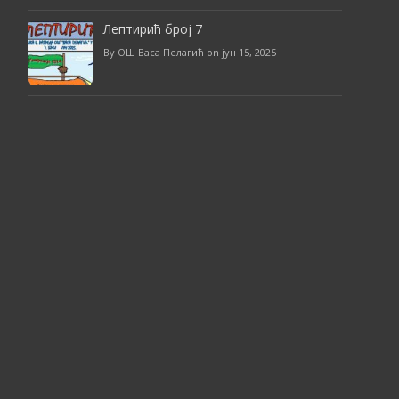
Лептирић број 7
By ОШ Васа Пелагић on јун 15, 2025