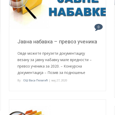
0
Јавна набавка – превоз ученика
Овде можете преузети документацију
везану за јавну набавку мале вредности –
превоз ученика за 2020. – Конкурсна
документација – Позив за подношење
By :
ОШ Васа Пелагић
| мај 27, 2020