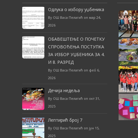
Одлука о избору уџбеника
By ОШ Васа Пелагић on мар 24,
2026
ОБАВЕШТЕЊЕ О ПОЧЕТКУ
СПРОВОЂЕЊА ПОСТУПКА
ЗА ИЗБОР УЏБЕНИКА ЗА 4.
И 8. РАЗРЕД
By ОШ Васа Пелагић on феб 6,
2026
Дечија недеља
By ОШ Васа Пелагић on окт 31,
2025
Лептирић број 7
By ОШ Васа Пелагић on јун 15,
2025