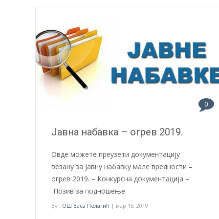
0
Јавна набавка – огрев 2019.
Овде можете преузети документацију
везану за јавну набавку мале вредности –
огрев 2019. – Конкурсна документација –
Позив за подношење
By :
ОШ Васа Пелагић
| мар 15, 2019