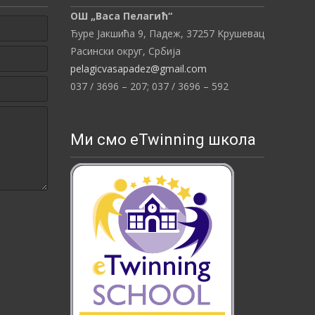
ОШ „Васа Пелагић“
Ђуре Јакшића 9, Падеж,
37257
Kрушевац
Расински округ,
Србија
pelagicvasapadez@gmail.com
037 / 3696 – 207;
037 / 3696 – 592
Ми смо eTwinning школа