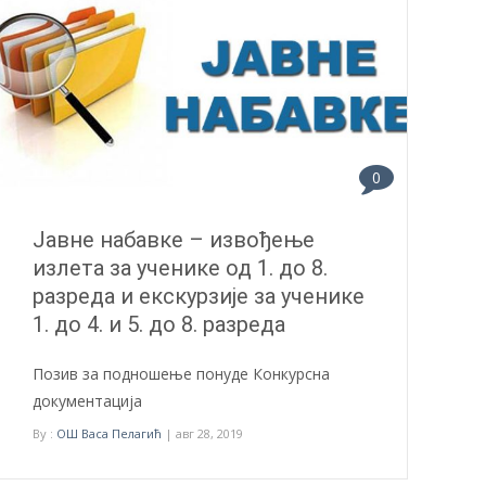
0
Јавне набавке – извођење
излета за ученике од 1. до 8.
разреда и екскурзије за ученике
1. до 4. и 5. до 8. разреда
Позив за подношење понуде Конкурсна
документација
By :
ОШ Васа Пелагић
| авг 28, 2019