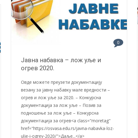
0
Јавна набавка – лож уље и
огрев 2020.
Овде можете преузети документацију
везану за јавну набавку мале вредности –
огрев и лож уље за 2020. – Конкурсна
документација за лож уље – Позив за
подношење за лож уље – Конкурсна
документација за огрев<a class="moretag"
href="https://osvasa.edu.rs/javna-nabavka-loz-
ulje-i-ogrev-2020/">Даље...</a>