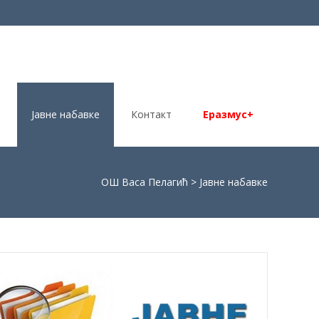
Јавне набавке
Контакт
Еразмус+
ОШ Васа Пелагић
>
Јавне набавке