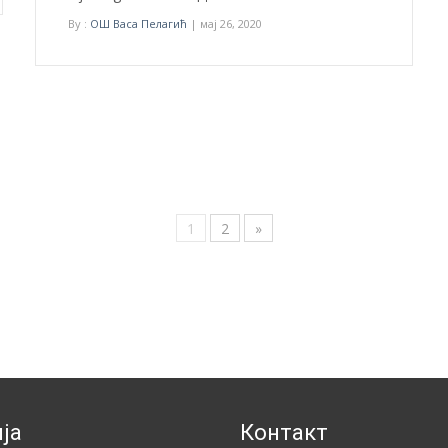
By :
ОШ Васа Пелагић
| мај 26, 2020
1
2
»
ја
Контакт