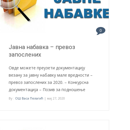
0
Јавна набавка – превоз
запослених
Овде можете преузети документацију
везану за јавну набавку мале вредности –
превоз запослених за 2020. – Конкурсна
документација – Позив за подношење
By :
ОШ Васа Пелагић
| мај 27, 2020