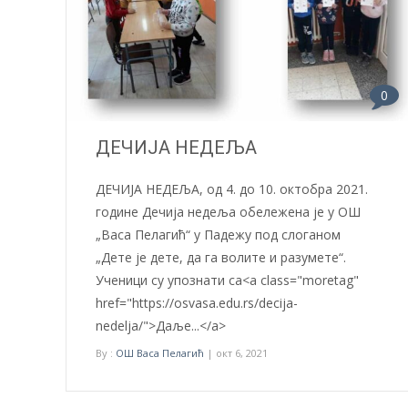
0
ДЕЧИЈА НЕДЕЉА
ДЕЧИЈА НЕДЕЉА, од 4. до 10. октобра 2021.
године Дечија недеља обележена је у ОШ
„Васа Пелагић“ у Падежу под слоганом
„Дете је дете, да га волите и разумете“.
Ученици су упознати са<a class="moretag"
href="https://osvasa.edu.rs/decija-
nedelja/">Даље...</a>
By :
ОШ Васа Пелагић
| окт 6, 2021