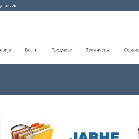
gmail.com
ерија
Вести
Предмети
Такмичења
Сервис