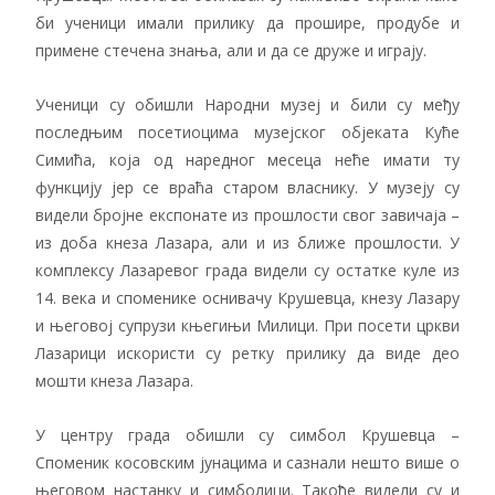
би ученици имали прилику да прошире, продубе и
примене стечена знања, али и да се друже и играју.
Ученици су обишли Народни музеј и били су међу
последњим посетиоцима музејског објеката Куће
Симића, која од наредног месеца неће имати ту
функцију јер се враћа старом власнику. У музеју су
видели бројне експонате из прошлости свог завичаја –
из доба кнеза Лазара, али и из ближе прошлости. У
комплексу Лазаревог града видели су остатке куле из
14. века и споменикe оснивачу Крушевца, кнезу Лазару
и његовој супрузи књегињи Милици. При посети цркви
Лазарици искористи су ретку прилику да виде део
мошти кнеза Лазара.
У центру града обишли су симбол Крушевца –
Споменик косовским јунацима и сазнали нешто више о
његовом настанку и симболици. Такође видели су и