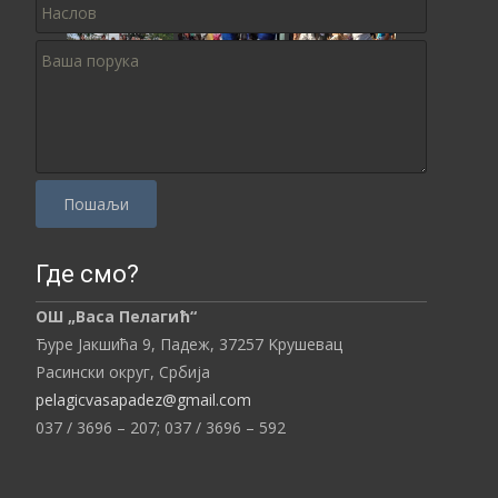
P
Где смо?
l
e
ОШ „Васа Пелагић“
a
Ђуре Јакшића 9, Падеж,
37257
Kрушевац
s
Расински округ,
Србија
e
pelagicvasapadez@gmail.com
l
037 / 3696 – 207;
037 / 3696 – 592
e
a