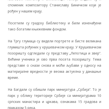
споменик композитору Станиславу Биничком који је
рођен у нашем крају.
Посетили су градску библиотеку и били изненађени
тако богатим књижевним фондом.
На Тргу глумаца су видели портрете и бисте великана
глумишта рођених у крушевачком крају. У Крушевачком
позоришту одгледали су представу „Лепотица и звер“.
Већини ученика је ово прва посета позоришту. Тема
представе о снази снова и моћи љубави у односу на
материјалне вредности је веома актуелна у данашње
време.
На Багдали су обишли парк минијатура „Србија“. То је
парк у облику територије Србије са минијатурама 10
српских манастира и цркава, ознакама 15 градова и
приказом 5 река.