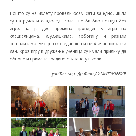
Пошто су на излету провели осам сати заједно, ишли
су на ручак и сладолед. Излет не би био потпун без
игре, па је део времена проведен у игри на
клацкалицама, љуљашкама, тобогану и разним
пењалицама. Био је ово један леп и необичан школски
дан. Кроз игру и дружење ученици су имали прилику да
обнове и примене градиво стицано у школи.
учитељица: Драгана ДИМИТРИЈЕВИЋ