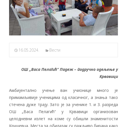
16.05.2024.
Вести
ОШ „Васа Пелагић“ Падеж – подручно одељење у
Крвавици
Амбијентално учење ван учионице много је
примамљивије ученицима од класичног, а знања тако
стечена дуже трају. Зато је за ученике 1. и 3. разреда
ОШ „Васа Пелагић“ у Крвавици организован
целодневни излет на коме су обишли знаменитости
Крушевца. Места за обилазак су пажљиво бирана како