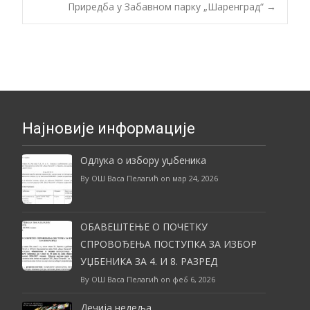
Post
Приредба у Забавном парку „Шаренград“
→
navigation
Најновије информације
Одлука о избору уџбеника
By ОШ Васа Пелагић on мар 24, 2026
ОБАВЕШТЕЊЕ О ПОЧЕТКУ
СПРОВОЂЕЊА ПОСТУПКА ЗА ИЗБОР
УЏБЕНИКА ЗА 4. И 8. РАЗРЕД
By ОШ Васа Пелагић on феб 6, 2026
Дечија недеља