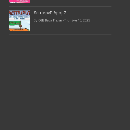
Лептирић број 7
By ОШ Васа Пелагић on јун 15, 2025