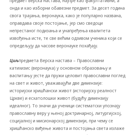
предмет верска настава, најпре као факултативни, а
онда и као изборни обавезни предмет. За десет година
свога трајања, веронаука, како је популарно названа,
оправдава своје постојање, јер смо сведоци
непрестаног подизања и унапређења квалитета
извођења исте, те све већим одзивом ученика који се
опредељују да часове веронауке похађају.
Циљ
предмета Верска настава – П
равославни
катихизис (веронаука) у основном образовању и
васпитању јесте да пружи целовит православни поглед
на свет и живот, уважавајући две димензије:
историјски хришћански живот (историјску реалност
Цркве) и есхатолошки живот (будућу димензију
идеалног). То значи да ученици систематски упознају
православну веру у њеној доктринарној, литургијској,
социјалној и мисионарској димензији, при чему се
хришћанско виђење живота и постојања света излаже