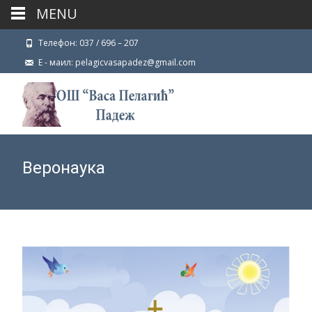
MENU
Телефон: 037 / 696 – 207
Е - маил: pelagicvasapadez@gmail.com
Веронаука