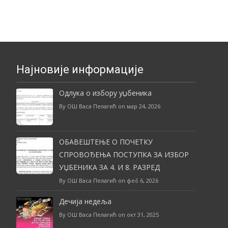
Најновије информације
Одлука о избору уџбеника
By ОШ Васа Пелагић on мар 24, 2026
ОБАВЕШТЕЊЕ О ПОЧЕТКУ
СПРОВОЂЕЊА ПОСТУПКА ЗА ИЗБОР
УЏБЕНИКА ЗА 4. И 8. РАЗРЕД
By ОШ Васа Пелагић on феб 6, 2026
Дечија недеља
By ОШ Васа Пелагић on окт 31, 2025