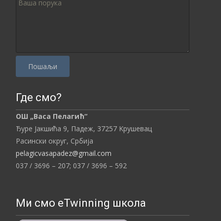
P
Где смо?
l
e
ОШ „Васа Пелагић“
a
Ђуре Јакшића 9, Падеж,
37257
Kрушевац
s
Расински округ,
Србија
e
pelagicvasapadez@gmail.com
l
037 / 3696 – 207;
037 / 3696 – 592
e
a
v
Ми смо eTwinning школа
e