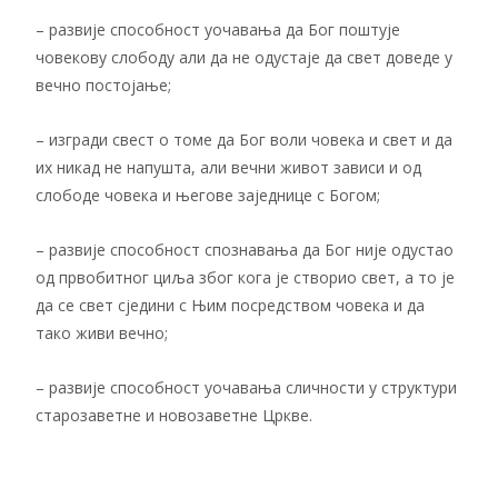
– развије способност уочавања да Бог поштује
човекову слободу али да не одустаје да свет доведе у
вечно постојање;
– изгради свест о томе да Бог воли човека и свет и да
их никад не напушта, али вечни живот зависи и од
слободе човека и његове заједнице с Богом;
– развије способност спознавања да Бог није одустао
од првобитног циља због кога је створио свет, а то је
да се свет сједини с Њим посредством човека и да
тако живи вечно;
– развије способност уочавања сличности у структури
старозаветне и новозаветне Цркве.