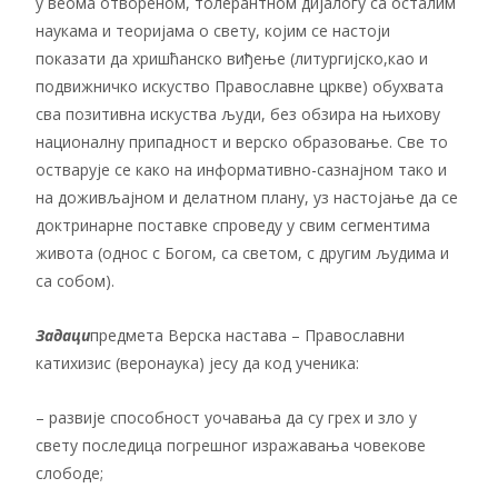
у веома отвореном, толерантном дијалогу са осталим
наукама и теоријама о свету, којим се настоји
показати да хришћанско виђење (литургијско,као и
подвижничко искуство Православне цркве) обухвата
сва позитивна искуства људи, без обзира на њихову
националну припадност и верско образовање. Све то
остварује се како на информативно-сазнајном тако и
на доживљајном и делатном плану, уз настојање да се
доктринарне поставке спроведу у свим сегментима
живота (однос с Богом, са светом, с другим људима и
са собом).
Задаци
предмета Верска настава – П
равославни
катихизис (веронаука) јесу да код ученика:
–
развије способност уочавања да су грех и зло у
свету последица погрешног изражавања човекове
слободе;