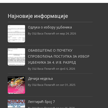
Најновије информације
Одлука о избору уџбеника
By ОШ Васа Пелагић on мар 24, 2026
ОБАВЕШТЕЊЕ О ПОЧЕТКУ
СПРОВОЂЕЊА ПОСТУПКА ЗА ИЗБОР
УЏБЕНИКА ЗА 4. И 8. РАЗРЕД
By ОШ Васа Пелагић on феб 6, 2026
Дечија недеља
By ОШ Васа Пелагић on окт 31, 2025
Лептирић број 7
By ОШ Васа Пелагић on јун 15, 2025