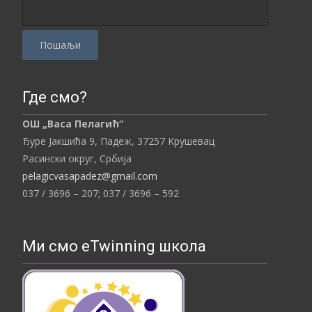
P
l
Где смо?
e
ОШ „Васа Пелагић“
a
Ђуре Јакшића 9, Падеж,
37257
Kрушевац
s
Расински округ,
Србија
e
pelagicvasapadez@gmail.com
l
037 / 3696 – 207;
037 / 3696 – 592
e
a
v
Ми смо eTwinning школа
e
t
h
i