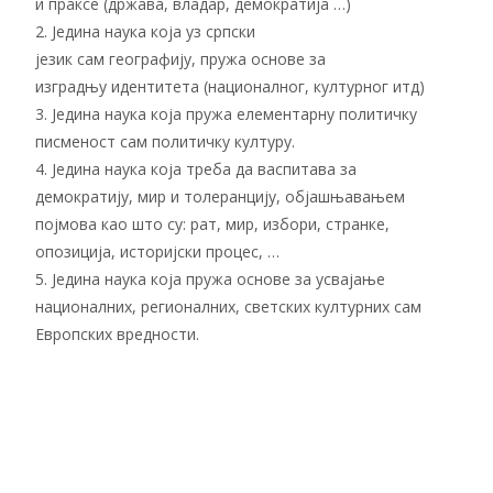
и праксе (држава, владар, демократија …)
2. Једина наука која уз српски
језик сам географију, пружа основе за
изградњу идентитета (националног, културног итд)
3. Једина наука која пружа елементарну политичку
писменост сам политичку културу.
4. Једина наука која треба да васпитава за
демократију, мир и толеранцију, објашњавањем
појмова као што су: рат, мир, избори, странке,
опозиција, историјски процес, …
5. Једина наука која пружа основе за усвајање
националних, регионалних, светских културних сам
Европских вредности.