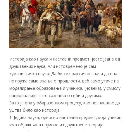
Историја као наука и наставни предмет, јесте једна од
друштвених наука, Али истовремено је сам
хуманистичка наука. Да би се практично значи да она
не пружа само знање о прошлости, већ само утиче на
моделирање образовање и ученика, (човека), у смислу
рационалнијег што сазнања о себи и другима.
Зато је она у обаразовном процесу, као познавање др
уштва било као историја:
1. Једина наука, односно наставни предмет, која учениц
има објашњава појмове из друштвене теорије