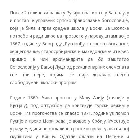
После 2 године боравка у Русији, вратио се у Бањалуку
и постао је управник Српско православне богословије,
која је била и прва средња школа у Босни. За школске
потребе и ради ширења просвете у народу штампао је
1867. године у Београду „Руковођу за српско-босанске,
херцеговачке, старосрбијанске и македонске учитеље“.
Примио је чин архимандрита да би заштитио
Богословију у Бањој Луци од реакционарних елемената
све три вере, којима се није допадао његов
слободоуман школски програм.
Године 1869. бива прогнан у Малу Азију (тачније у
Кјутјају), под оптужбом да критикује турски режим у
Босни. Из прогонства се спасао 1871. године уз помоћ
Русије и преко Цариграда је дошао у Србију. Учествује
у раду Уједињене омладине српске и председава њеној
скупштини у Вршцу. Одатле одлази на Цетиње и