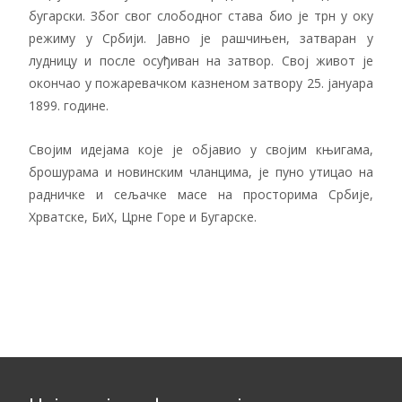
бугарски. Због свог слободног става био је трн у оку
режиму у Србији. Јавно је рашчињен, затваран у
лудницу и после осуђиван на затвор. Свој живот је
окончао у пожаревачком казненом затвору 25. јануара
1899. године.
Својим идејама које је објавио у својим књигама,
брошурама и новинским чланцима, је пуно утицао на
радничке и сељачке масе на просторима Србије,
Хрватске, БиХ, Црне Горе и Бугарске.