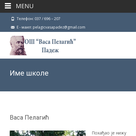
MENU
Телефон: 037 / 696 – 207
Е - маил: pelagicvasapadez@gmail.com
Име школе
Васа Пелагић
Похађао је нижу