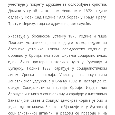
учествује у покрету Дружине за ослобођење српства.
Долази у сукоб са књазом Николом и 1872. године
одлази у Нови Сад. Године 1873. борави у Грацу, Прагу,
Трсту и Цириху; тада се одриче верске службе.
Учествује у босанском устанку 1875. године и пише
Програм усташких права и друге меморандуме за
босанске устанике. Током осамдесетих година је
боравио у Србији, али због ширења социјалистичких
идеја бива протеран неколико пута у Румунију и
Бугарску. Године 1888. сарађује у социјалистичком
листу Српски занатлија. Учествује на скупштини
Занатлијског удружења у Врању 1892. и настоји да се
оснује Социјалистичка партија Србије. Издаје низ
брошура и књига о социјализму и сарађује у листовима
Занатлијски савез и Социјал-демократ којима је био и
један од оснивача. Чланке објављује и у бугарској
социјалистичкој штампи, а радови се преводе и на