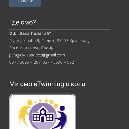
P
l
Где смо?
e
ОШ „Васа Пелагић“
a
Ђуре Јакшића 9, Падеж,
37257
Kрушевац
s
Расински округ,
Србија
e
pelagicvasapadez@gmail.com
l
037 / 3696 – 207;
037 / 3696 – 592
e
a
v
Ми смо eTwinning школа
e
t
h
i
s
f
i