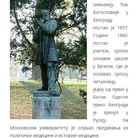
гимназију. Ђак
Богословије у
Београду
постао је 1857.
Године 1860.
постао је
учитељ српске
основне школе
у Брчком, где је
основао српску
читаоницу,
једну од првих у
Босни. Одатле
преко Београда
је кренуо у
Русију. На
Московском универзитету је слушао предавања из
политичке медицине и историје медицине.