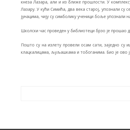
кнеза Лазара, али и из ближе прошлости. У комплекс
Лазару. У кући Симића, два века старој, упознали су 
јунацима, чију су симболику ученици боље упознали н
Школски час проведен у библиотеци брзо је прошао д
Пошто су на излету провели осам сати, заједно су и
клацкалицама, љуљашкама и тобоганима. Био је ово ј
Post
navigation