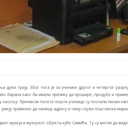
ња дуже трају. Због тога је за ученике другог и четвртог разр
во бирана како би имали прилику да прошире, продубе и прим
у насељу. Приликом посете пошти ученици су послали писма напи
а умеју правилно да напишу адресу и чему служи поштанска марк
ог музеја и музејског објекта куће Симића. Ту су могли да вид