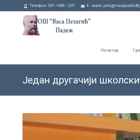
Телефон: 037 / 696 – 207
Е - маил: pelagicvasapadez@
Skip
to
Почетак
Гал
content
Један другачији школски