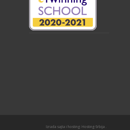
Izrada sajta i hosting:
Hosting-Srbija
.