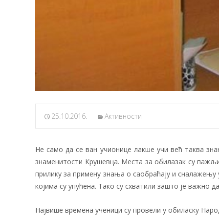
25.10.2016.
Активности
Не само да се ван учионице лакше учи већ таква зна
знаменитости Крушевца. Места за обилазак су пажљи
прилику за примену знања о саобраћају и сналажењу 
којима су упућена. Тако су схватили зашто је важно д
Највише времена ученици су провели у обиласку Народн