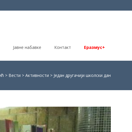
Јавне набавке
Контакт
Еразмус+
ић
>
Вести
>
Активности
>
Један другачији школски дан