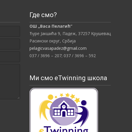
Где смо?
ОШ „Васа Пелагић“
Ђуре Јакшића 9, Падеж,
37257
Kрушевац
Расински округ,
Србија
pelagicvasapadez@gmail.com
037 / 3696 – 207;
037 / 3696 – 592
Ми смо eTwinning школа