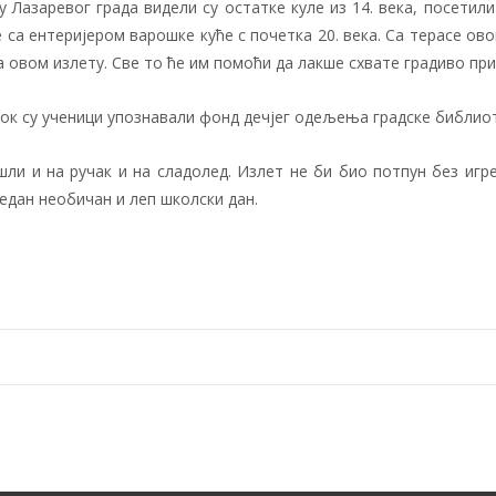
у Лазаревог града видели су остатке куле из 14. века, посетил
се са ентеријером варошке куће с почетка 20. века. Са терасе о
а овом излету. Све то ће им помоћи да лакше схвате градиво пр
ок су ученици упознавали фонд дечјег одељења градске библиот
шли и на ручак и на сладолед. Излет не би био потпун без игр
едан необичан и леп школски дан.