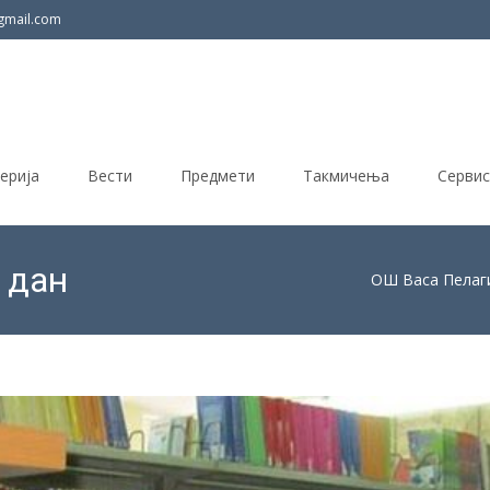
gmail.com
ерија
Вести
Предмети
Такмичења
Сервис
 дан
ОШ Васа Пелаг