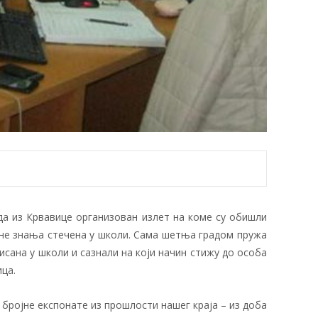
еда из Крвавице организован излет на коме су обишли
ене знања стечена у школи. Сама шетња градом пружа
сана у школи и сазнали на који начин стижу до особа
ица.
е бројне експонате из прошлости нашег краја – из доба