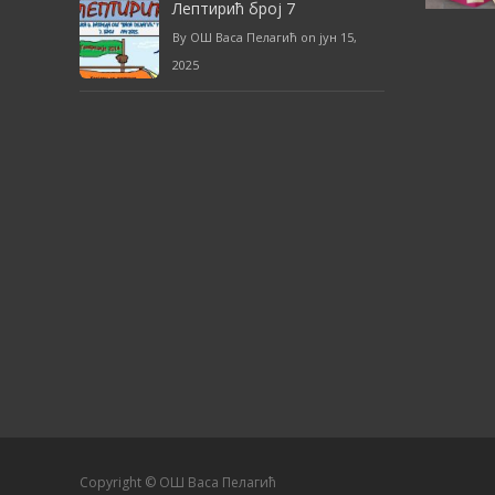
Лептирић број 7
By ОШ Васа Пелагић on јун 15,
2025
Copyright © ОШ Васа Пелагић