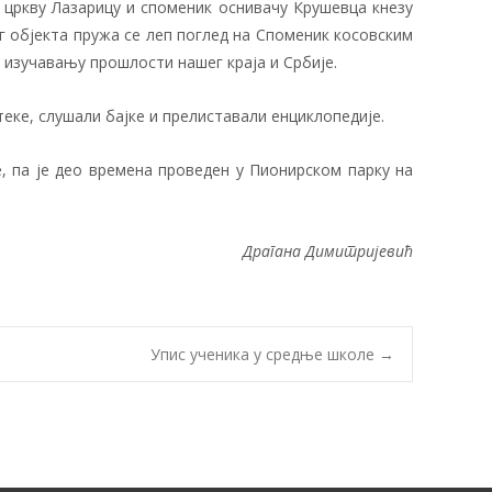
и цркву Лазарицу и споменик оснивачу Крушевца кнезу
вог објекта пружа се леп поглед на Споменик косовским
и изучавању прошлости нашег краја и Србије.
еке, слушали бајке и прелиставали енциклопедије.
е, па је део времена проведен у Пионирском парку на
Драгана Димитријевић
Упис ученика у средње школе
→