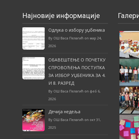
Најновије информације
Галери
Одлука о избору уџбеника
By ОШ Васа Пелагић on мар 24,
2026
ОБАВЕШТЕЊЕ О ПОЧЕТКУ
СПРОВОЂЕЊА ПОСТУПКА
ЗА ИЗБОР УЏБЕНИКА ЗА 4.
И 8. РАЗРЕД
By ОШ Васа Пелагић on феб 6,
2026
Дечија недеља
By ОШ Васа Пелагић on окт 31,
2025