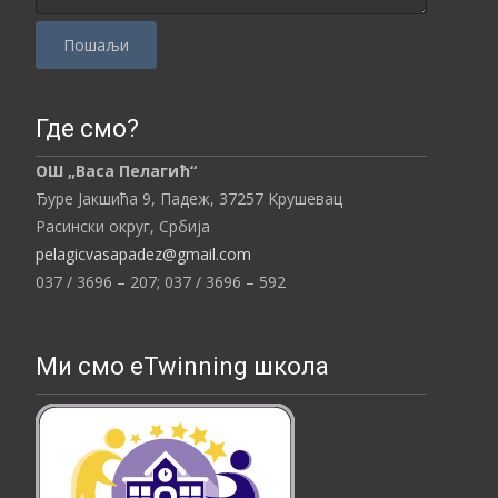
P
l
Где смо?
e
ОШ „Васа Пелагић“
a
Ђуре Јакшића 9, Падеж,
37257
Kрушевац
s
Расински округ,
Србија
e
pelagicvasapadez@gmail.com
l
037 / 3696 – 207;
037 / 3696 – 592
e
a
v
Ми смо eTwinning школа
e
t
h
i
s