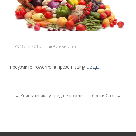
18.12.2016.
Активности
Преузмите PowerPoint презентацију
ОВДЕ…
Post
←
Упис ученика у средње школе
Свети Сава
→
navigation