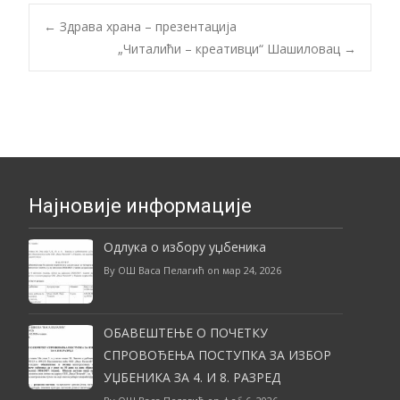
Post
←
Здрава храна – презентација
„Читалићи – креативци“ Шашиловац
→
navigation
Најновије информације
Одлука о избору уџбеника
By ОШ Васа Пелагић on мар 24, 2026
ОБАВЕШТЕЊЕ О ПОЧЕТКУ
СПРОВОЂЕЊА ПОСТУПКА ЗА ИЗБОР
УЏБЕНИКА ЗА 4. И 8. РАЗРЕД