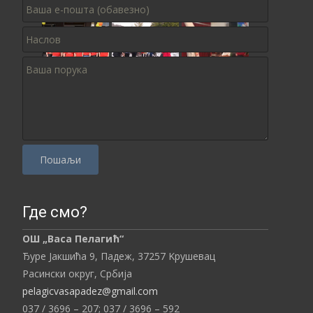
P
l
Где смо?
e
ОШ „Васа Пелагић“
a
Ђуре Јакшића 9, Падеж,
37257
Kрушевац
s
Расински округ,
Србија
e
pelagicvasapadez@gmail.com
l
037 / 3696 – 207;
037 / 3696 – 592
e