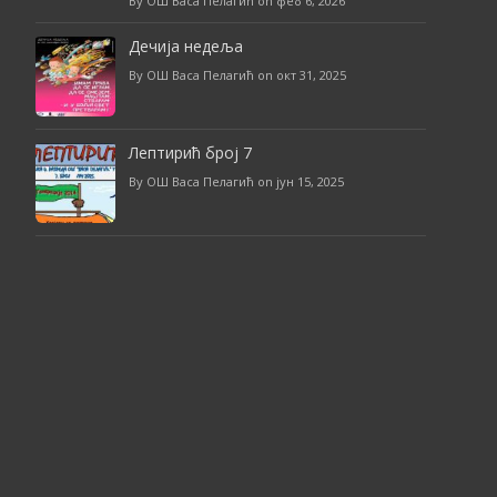
By ОШ Васа Пелагић on феб 6, 2026
Дечија недеља
By ОШ Васа Пелагић on окт 31, 2025
Лептирић број 7
By ОШ Васа Пелагић on јун 15, 2025