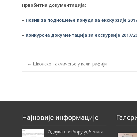
Првобитна документација:
–
Позив за подношење понуда за екскурзије 2017
–
Конкурсна документација за екскурзије 2017/2
Post
←
Школско такмичење у калиграфији
navigation
Најновије информације
Галери
Одлука о избору уџбеника