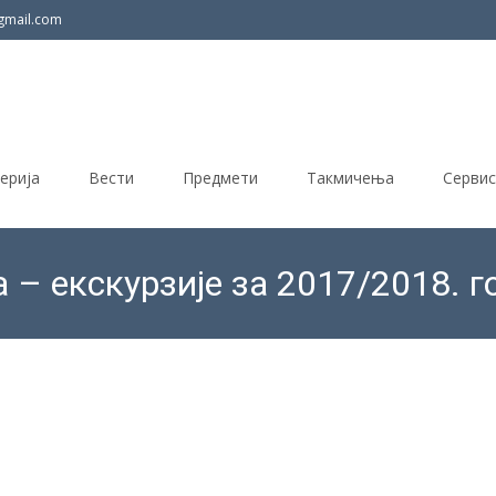
gmail.com
ерија
Вести
Предмети
Такмичења
Сервис
 – екскурзије за 2017/2018. г
ОШ Васа Пелагић
>
Вести
>
Јавне набавке
>
Конк