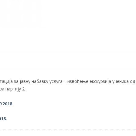
ија за јавну набавку услуга – извођење екскурзија ученика од 1.
а партију 2:
/2018.
018.