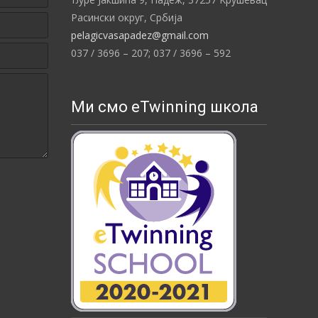
Расински округ,
Србија
pelagicvasapadez@gmail.com
037 / 3696 – 207;
037 / 3696 – 592
Ми смо eTwinning школа