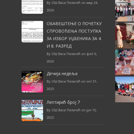
By ОШ Васа Пелагић on мар 24,
2026
ОБАВЕШТЕЊЕ О ПОЧЕТКУ
СПРОВОЂЕЊА ПОСТУПКА
ЗА ИЗБОР УЏБЕНИКА ЗА 4.
И 8. РАЗРЕД
By ОШ Васа Пелагић on феб 6,
2026
Дечија недеља
By ОШ Васа Пелагић on окт 31,
2025
Лептирић број 7
By ОШ Васа Пелагић on јун 15,
2025