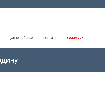
Јавне набавке
Контакт
Еразмус+
одину
урсна документација – екскурзије за 2017/2018. годину