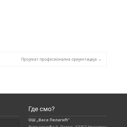
Пројекат професионална оријентација
→
Где смо?
ОШ „Васа Пелагић“
Ђуре Јакшића 9, Падеж,
37257
Kрушевац